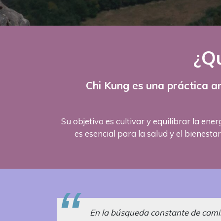
¿Qu
Chi Kung es una práctica a
Su objetivo es cultivar y equilibrar la ene
es esencial para la salud y el bienesta
En la búsqueda constante de camino