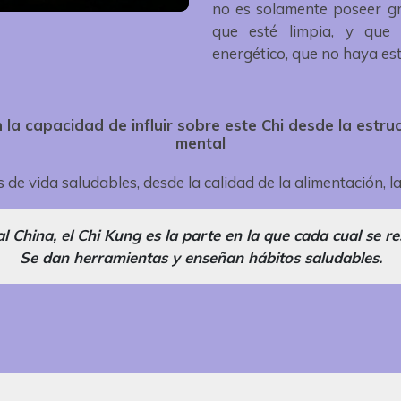
no es solamente poseer gr
Mute
Settings
Enter
que esté limpia, y que 
fullscreen
energético, que no haya es
la capacidad de influir sobre este Chi desde la estruct
mental
 de vida saludables, desde la calidad de la alimentación, la
l China, el Chi Kung es la parte en la que cada cual se r
Se dan herramientas y enseñan hábitos saludables.