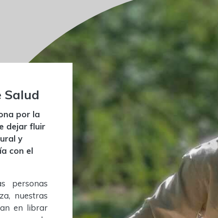
e Salud
ona por la
dejar fluir
ural y
a con el
as personas
za, nuestras
ran en librar