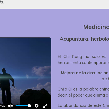
da.
Medicina
Acupuntura, herbolo
El Chi Kung no solo es 
herramienta contemporánea 
Mejora de la circulación 
sis
Chi o Qi es la palabra china
decir, el poder que anima a 
La abundancia de este Chi 
:56