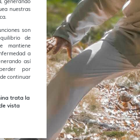
ia, generando
uea nuestras
ca.
unciones son
uilibrio de
se mantiene
enfermedad a
enerando así
perder por
 de continuar
ina trata la
de vista