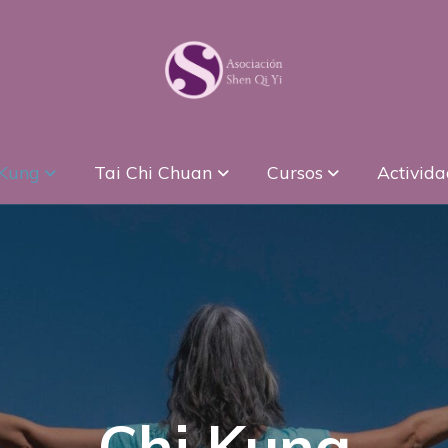
 Kung
Tai Chi Chuan
Cursos
Activid
Chi Kung