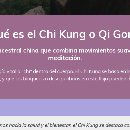
é es el Chi Kung o Qi Go
ncestral china que combina movimientos suave
meditación.
rgía vital o "chi" dentro del cuerpo. El Chi Kung se basa en 
r, y que los bloqueos o desequilibrios en este flujo puede
s hacia la salud y el bienestar, el Chi Kung se destaca c