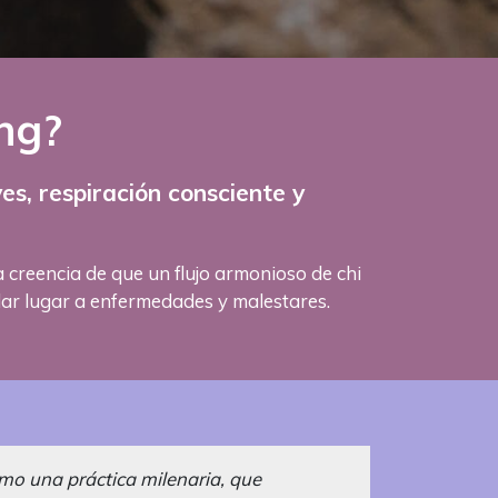
ng?
s, respiración consciente y
la creencia de que un flujo armonioso de chi
n dar lugar a enfermedades y malestares.
omo una práctica milenaria, que