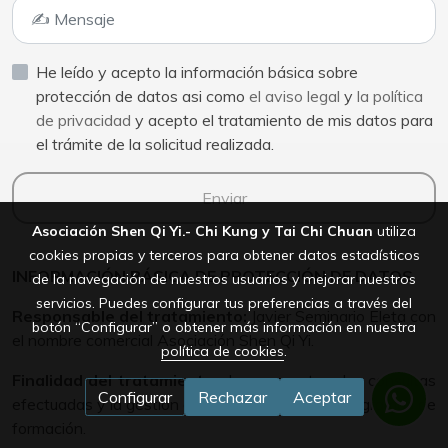
He leído y acepto la información básica sobre
protección de datos asi como
el aviso legal
y
la política
de privacidad
y acepto el tratamiento de mis datos para
el trámite de la solicitud realizada.
Enviar
Asociación Shen Qi Yi.- Chi Kung y Tai Chi Chuan
utiliza
cookies propias y terceros para obtener datos estadísticos
INFORMACIÓN BÁSICA DE PROTECCIÓN DE DATOS
de la navegación de nuestros usuarios y mejorar nuestros
servicios. Puedes configurar tus preferencias a través del
Responsable del tratamiento:
Javier Seminario Eleta con
botón “Configurar” o obtener más información en nuestra
el nombre comercial Asociación Shen Qi Yi.
política de cookies
.
Finalidad del tratamiento:
dar respuesta a las consultas
Configurar
Rechazar
Aceptar
efectuadas y la gestión de inscripciones a los programas de
formación.