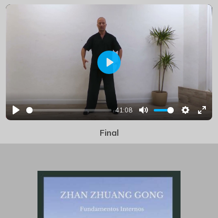
Play
41:08
Play
Mute
Settings
Ente
Final
full