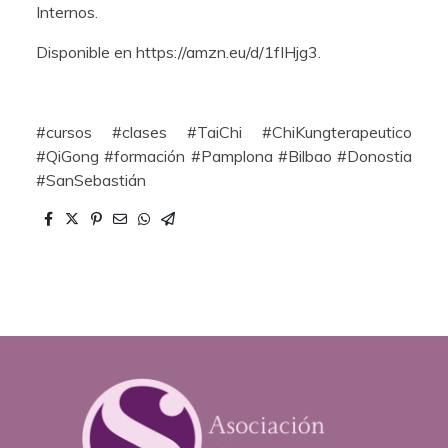
Internos.
Disponible en https://amzn.eu/d/1fIHjg3.
#cursos #clases #TaiChi #ChiKungterapeutico
#QiGong #formación #Pamplona #Bilbao #Donostia
#SanSebastián